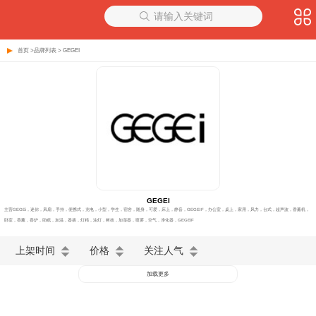
请输入关键词
首页
>
品牌列表
> GEGEI
GEGEI
主营GEGEi，迷你，风扇，手持，便携式，充电，小型，学生，宿舍，随身，可爱，床上，静音，GEGEIF，办公室，桌上，家用，风力，台式，超声波，香薰机，
卧室，香薰，香炉，助眠，加温，器插，灯精，油灯，树枝，加湿器，喷雾，空气，净化器，GEGEiF
上架时间
价格
关注人气
加载更多